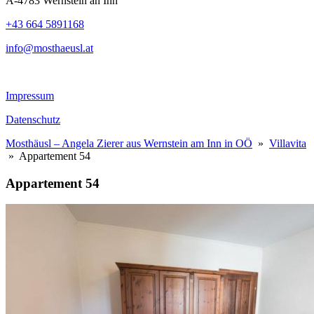
A-4783 Wernstein an Inn
+43 664 5891168
info@mosthaeusl.at
Impressum
Datenschutz
Mosthäusl – Angela Zierer aus Wernstein am Inn in OÖ
»
Villavita
» Appartement 54
Appartement 54