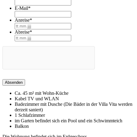
E-Mail
*
Anreise
*
TT
Punkt
Abreise
*
MM
TT
Punkt
Punkt
JJJJ
MM
Punkt
JJJJ
Ca. 45 m² mit Wohn-Küche
Kabel TV und WLAN
Badezimmer mit Dusche (Die Bäder in der Villa Vita werden
derzeit saniert)
1 Schlafzimmer
im Garten befindet sich ein Pool und ein Schwimmteich
Balkon
Die Wohnung befindet sich im Erdgeschoss.