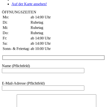
Auf der Karte ansehen!
ÖFFNUNGSZEITEN
Mo:
ab 14:00 Uhr
Di:
Ruhetag
Mi:
Ruhetag
Do:
Ruhetag
Fr:
ab 14:00 Uhr
Sa:
ab 14:00 Uhr
Sonn- & Feiertag:
ab 10:00 Uhr
Name (Pflichtfeld)
Bitte
E-Mail-Adresse (Pflichtfeld)
lasse
dieses
Feld
leer.